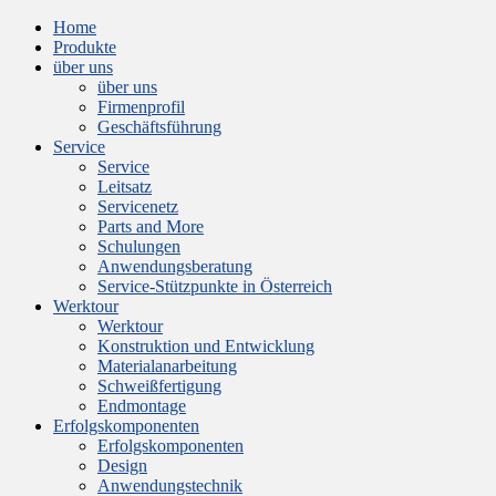
Home
Produkte
über uns
über uns
Firmenprofil
Geschäftsführung
Service
Service
Leitsatz
Servicenetz
Parts and More
Schulungen
Anwendungsberatung
Service-Stützpunkte in Österreich
Werktour
Werktour
Konstruktion und Entwicklung
Materialanarbeitung
Schweißfertigung
Endmontage
Erfolgskomponenten
Erfolgskomponenten
Design
Anwendungstechnik