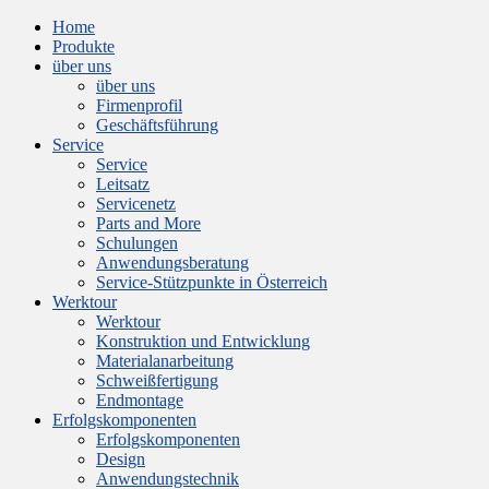
Home
Produkte
über uns
über uns
Firmenprofil
Geschäftsführung
Service
Service
Leitsatz
Servicenetz
Parts and More
Schulungen
Anwendungsberatung
Service-Stützpunkte in Österreich
Werktour
Werktour
Konstruktion und Entwicklung
Materialanarbeitung
Schweißfertigung
Endmontage
Erfolgskomponenten
Erfolgskomponenten
Design
Anwendungstechnik