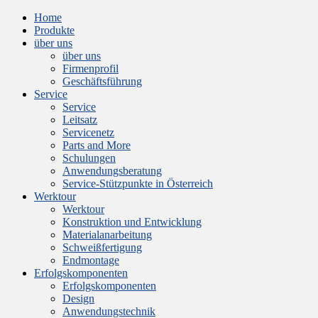
Home
Produkte
über uns
über uns
Firmenprofil
Geschäftsführung
Service
Service
Leitsatz
Servicenetz
Parts and More
Schulungen
Anwendungsberatung
Service-Stützpunkte in Österreich
Werktour
Werktour
Konstruktion und Entwicklung
Materialanarbeitung
Schweißfertigung
Endmontage
Erfolgskomponenten
Erfolgskomponenten
Design
Anwendungstechnik