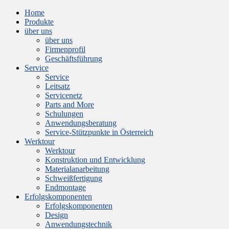
Home
Produkte
über uns
über uns
Firmenprofil
Geschäftsführung
Service
Service
Leitsatz
Servicenetz
Parts and More
Schulungen
Anwendungsberatung
Service-Stützpunkte in Österreich
Werktour
Werktour
Konstruktion und Entwicklung
Materialanarbeitung
Schweißfertigung
Endmontage
Erfolgskomponenten
Erfolgskomponenten
Design
Anwendungstechnik