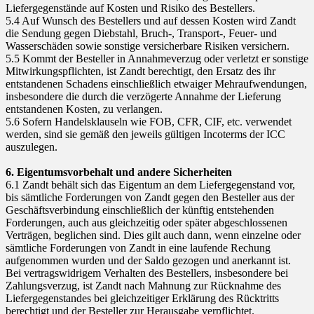
Liefergegenstände auf Kosten und Risiko des Bestellers.
5.4 Auf Wunsch des Bestellers und auf dessen Kosten wird Zandt
die Sendung gegen Diebstahl, Bruch-, Transport-, Feuer- und
Wasserschäden sowie sonstige versicherbare Risiken versichern.
5.5 Kommt der Besteller in Annahmeverzug oder verletzt er sonstige
Mitwirkungspflichten, ist Zandt berechtigt, den Ersatz des ihr
entstandenen Schadens einschließlich etwaiger Mehraufwendungen,
insbesondere die durch die verzögerte Annahme der Lieferung
entstandenen Kosten, zu verlangen.
5.6 Sofern Handelsklauseln wie FOB, CFR, CIF, etc. verwendet
werden, sind sie gemäß den jeweils gültigen Incoterms der ICC
auszulegen.
6. Eigentumsvorbehalt und andere Sicherheiten
6.1 Zandt behält sich das Eigentum an dem Liefergegenstand vor,
bis sämtliche Forderungen von Zandt gegen den Besteller aus der
Geschäftsverbindung einschließlich der künftig entstehenden
Forderungen, auch aus gleichzeitig oder später abgeschlossenen
Verträgen, beglichen sind. Dies gilt auch dann, wenn einzelne oder
sämtliche Forderungen von Zandt in eine laufende Rechung
aufgenommen wurden und der Saldo gezogen und anerkannt ist.
Bei vertragswidrigem Verhalten des Bestellers, insbesondere bei
Zahlungsverzug, ist Zandt nach Mahnung zur Rücknahme des
Liefergegenstandes bei gleichzeitiger Erklärung des Rücktritts
berechtigt und der Besteller zur Herausgabe verpflichtet.