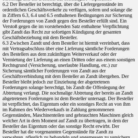
6.2 Der Besteller ist berechtigt, über die Liefergegenstände im
ordentlichen Geschäftsverkehr zu verfügen, sofern und solange die
in Ziffern 6.3, 6.4 und 6.5 enthaltenen Bedingungen zur Sicherung
der Forderungen von Zandt gegen den Besteller erfüllt sind. Ein
Verstoß gegen die im vorstehenden Satz enthaltene Verpflichtung
gibt Zandt das Recht zur sofortigen Kündigung der gesamten
Geschäftsbeziehung mit dem Besteller.
6.3 Zwischen Zandt und dem Besteller ist hiermit vereinbart, dass
mit Vertragsabschluss über eine Lieferung sämtliche Forderungen
des Bestellers aus dem zukünftigen Weiterverkauf oder der
Vermietung der Lieferung an einen Dritten oder aus einem sonstigen
Rechtsgrund (Versicherung, unerlaubte Handlung, etc.) zur
Sicherung sämtlicher Forderungen von Zandt aus der
Geschäftsverbindung mit dem Besteller an Zandt übergehen. Der
Besteller bleibt jedoch zur Einziehung der abgetretenen
Forderungen solange berechtigt, bis Zandt die Offenlegung der
Abtretung verlangt. Die nochmalige Abtretung der bereits an Zandt
abgetretenen Forderungen ist dem Besteller untersagt. Der Besteller
ist verpflichtet, das Eigentum oder ein sonstiges Recht an von ihm
im Rahmen des Wiederverkaufs in Zahlung genommenen
Gegenständen, Maschinenteilen und gebrauchten Maschinen gleich
welcher Art in dem Moment auf Zandt zu übertragen, in dem der
Besteller das Eigentum oder das sonstige Recht erwirbt. Der
Besteller hat die vorgenannten Gegenstände für Zandt zu
verwahren, pfleglich zu behandeln und angemessen zu versichern.