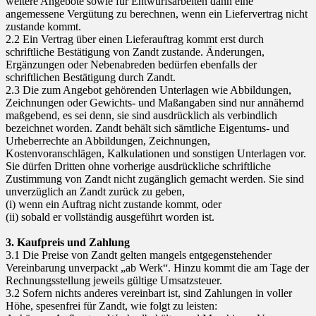
weitere Angebote sowie für Entwurfsarbeiten dann eine
angemessene Vergütung zu berechnen, wenn ein Liefervertrag nicht
zustande kommt.
2.2 Ein Vertrag über einen Lieferauftrag kommt erst durch
schriftliche Bestätigung von Zandt zustande. Änderungen,
Ergänzungen oder Nebenabreden bedürfen ebenfalls der
schriftlichen Bestätigung durch Zandt.
2.3 Die zum Angebot gehörenden Unterlagen wie Abbildungen,
Zeichnungen oder Gewichts- und Maßangaben sind nur annähernd
maßgebend, es sei denn, sie sind ausdrücklich als verbindlich
bezeichnet worden. Zandt behält sich sämtliche Eigentums- und
Urheberrechte an Abbildungen, Zeichnungen,
Kostenvoranschlägen, Kalkulationen und sonstigen Unterlagen vor.
Sie dürfen Dritten ohne vorherige ausdrückliche schriftliche
Zustimmung von Zandt nicht zugänglich gemacht werden. Sie sind
unverzüglich an Zandt zurück zu geben,
(i) wenn ein Auftrag nicht zustande kommt, oder
(ii) sobald er vollständig ausgeführt worden ist.
3. Kaufpreis und Zahlung
3.1 Die Preise von Zandt gelten mangels entgegenstehender
Vereinbarung unverpackt „ab Werk“. Hinzu kommt die am Tage der
Rechnungsstellung jeweils gültige Umsatzsteuer.
3.2 Sofern nichts anderes vereinbart ist, sind Zahlungen in voller
Höhe, spesenfrei für Zandt, wie folgt zu leisten: