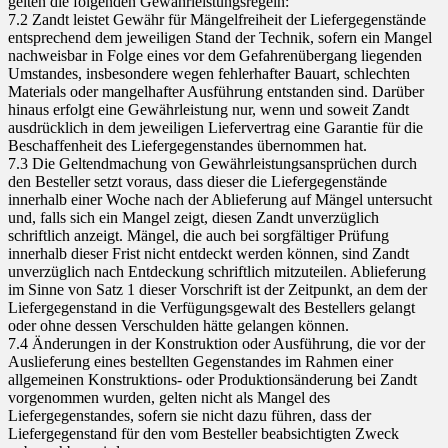
gelten die folgenden Gewährleistungsregeln:
7.2 Zandt leistet Gewähr für Mängelfreiheit der Liefergegenstände
entsprechend dem jeweiligen Stand der Technik, sofern ein Mangel
nachweisbar in Folge eines vor dem Gefahrenübergang liegenden
Umstandes, insbesondere wegen fehlerhafter Bauart, schlechten
Materials oder mangelhafter Ausführung entstanden sind. Darüber
hinaus erfolgt eine Gewährleistung nur, wenn und soweit Zandt
ausdrücklich in dem jeweiligen Liefervertrag eine Garantie für die
Beschaffenheit des Liefergegenstandes übernommen hat.
7.3 Die Geltendmachung von Gewährleistungsansprüchen durch
den Besteller setzt voraus, dass dieser die Liefergegenstände
innerhalb einer Woche nach der Ablieferung auf Mängel untersucht
und, falls sich ein Mangel zeigt, diesen Zandt unverzüglich
schriftlich anzeigt. Mängel, die auch bei sorgfältiger Prüfung
innerhalb dieser Frist nicht entdeckt werden können, sind Zandt
unverzüglich nach Entdeckung schriftlich mitzuteilen. Ablieferung
im Sinne von Satz 1 dieser Vorschrift ist der Zeitpunkt, an dem der
Liefergegenstand in die Verfügungsgewalt des Bestellers gelangt
oder ohne dessen Verschulden hätte gelangen können.
7.4 Änderungen in der Konstruktion oder Ausführung, die vor der
Auslieferung eines bestellten Gegenstandes im Rahmen einer
allgemeinen Konstruktions- oder Produktionsänderung bei Zandt
vorgenommen wurden, gelten nicht als Mangel des
Liefergegenstandes, sofern sie nicht dazu führen, dass der
Liefergegenstand für den vom Besteller beabsichtigten Zweck