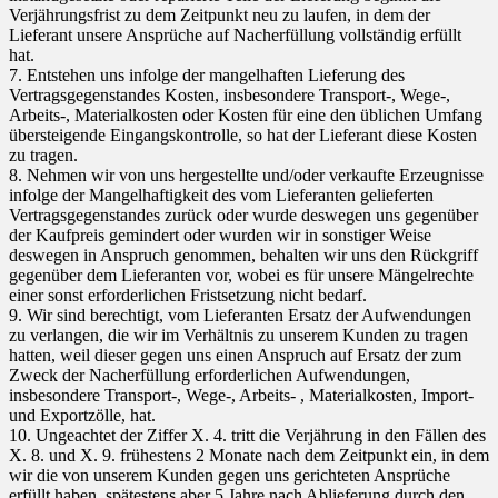
Verjährungsfrist zu dem Zeitpunkt neu zu laufen, in dem der
Lieferant unsere Ansprüche auf Nacherfüllung vollständig erfüllt
hat.
7. Entstehen uns infolge der mangelhaften Lieferung des
Vertragsgegenstandes Kosten, insbesondere Transport-, Wege-,
Arbeits-, Materialkosten oder Kosten für eine den üblichen Umfang
übersteigende Eingangskontrolle, so hat der Lieferant diese Kosten
zu tragen.
8. Nehmen wir von uns hergestellte und/oder verkaufte Erzeugnisse
infolge der Mangelhaftigkeit des vom Lieferanten gelieferten
Vertragsgegenstandes zurück oder wurde deswegen uns gegenüber
der Kaufpreis gemindert oder wurden wir in sonstiger Weise
deswegen in Anspruch genommen, behalten wir uns den Rückgriff
gegenüber dem Lieferanten vor, wobei es für unsere Mängelrechte
einer sonst erforderlichen Fristsetzung nicht bedarf.
9. Wir sind berechtigt, vom Lieferanten Ersatz der Aufwendungen
zu verlangen, die wir im Verhältnis zu unserem Kunden zu tragen
hatten, weil dieser gegen uns einen Anspruch auf Ersatz der zum
Zweck der Nacherfüllung erforderlichen Aufwendungen,
insbesondere Transport-, Wege-, Arbeits- , Materialkosten, Import-
und Exportzölle, hat.
10. Ungeachtet der Ziffer X. 4. tritt die Verjährung in den Fällen des
X. 8. und X. 9. frühestens 2 Monate nach dem Zeitpunkt ein, in dem
wir die von unserem Kunden gegen uns gerichteten Ansprüche
erfüllt haben, spätestens aber 5 Jahre nach Ablieferung durch den