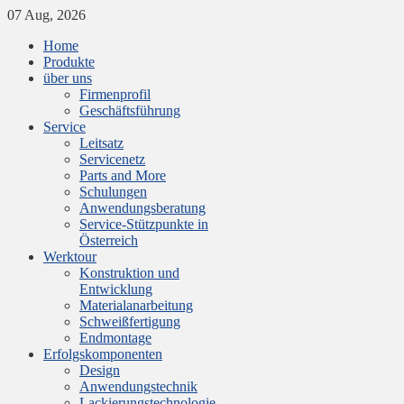
07 Aug, 2026
Home
Produkte
über uns
Firmenprofil
Geschäftsführung
Service
Leitsatz
Servicenetz
Parts and More
Schulungen
Anwendungsberatung
Service-Stützpunkte in
Österreich
Werktour
Konstruktion und
Entwicklung
Materialanarbeitung
Schweißfertigung
Endmontage
Erfolgskomponenten
Design
Anwendungstechnik
Lackierungstechnologie